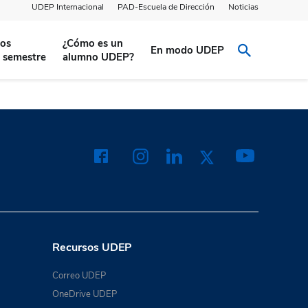
UDEP Internacional
PAD-Escuela de Dirección
Noticias
jos
¿Cómo es un
En modo UDEP
l semestre
alumno UDEP?
Recursos UDEP
Correo UDEP
OneDrive UDEP