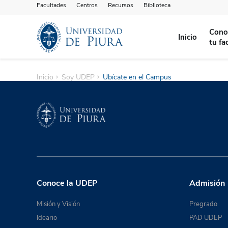
Facultades
Centros
Recursos
Biblioteca
Cono
Inicio
tu fa
Inicio
Soy UDEP
Ubícate en el Campus
Conoce la UDEP
Admisión
Misión y Visión
Pregrado
Ideario
PAD UDEP