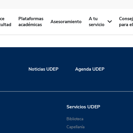
ce
Plataformas
A tu
Conse
Asesoramiento
cultad
académicas
servicio
para e
Noticias UDEP
Agenda UDEP
Servicios UDEP
Biblioteca
Capellanía