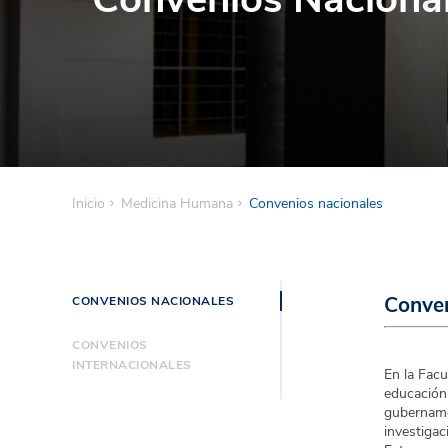
Inicio
Medicina Humana
Convenios nacionales
Conven
CONVENIOS NACIONALES
CONVENIOS
INTERNACIONALES
En la Facu
educación
gubername
investigac