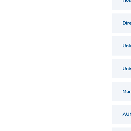
Hos
Dir
Uni
Uni
Mun
AUN