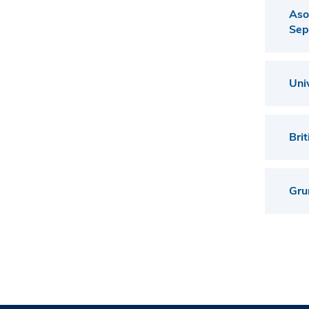
Aso
Sep
Uni
Bri
Gru