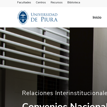
Facultades
Centros
Recursos
Biblioteca
Inicio
Relaciones Interinstitucional
Convenios Naciona