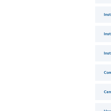
Ins
Ins
Ins
Com
Cen