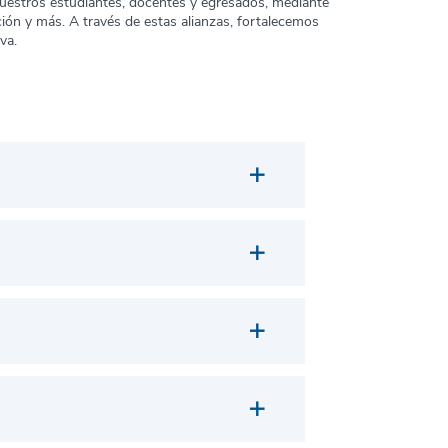
uestros estudiantes, docentes y egresados, mediante
ción y más. A través de estas alianzas, fortalecemos
va.