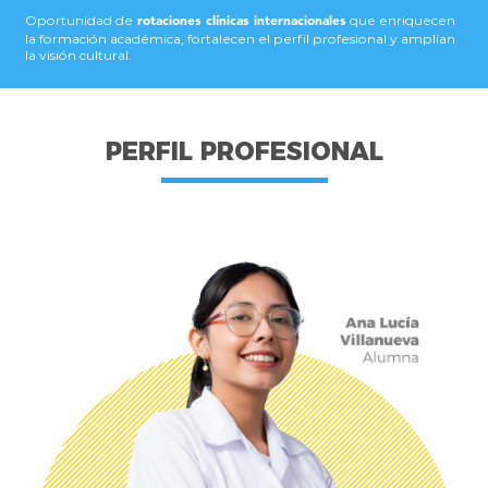
Oportunidad de
que enriquecen
rotaciones clínicas internacionales
la formación académica, fortalecen el perfil profesional y amplían
la visión cultural.
PERFIL PROFESIONAL