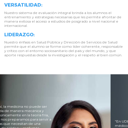
VERSATILIDAD:
Nuestro sistema de evaluación integral brinda a los alumnos el
entrenamiento y estrategias necesarias que les permite afrontar de
manera exitosa el acceso a estudios de posgrado a nivel nacional e
internacional.
LIDERAZGO:
Nuestro énfasis en Salud Pública y Dirección de Servicios de Salud
permite que el alumno se forme como líder coherente, responsable
y crítico con el entorno sociosanitario del país y del mundo, y que
aporte respuestas desde la investigación y el respeto al bien común.
“En UDEP aprendí lo que significa ser
médico: utilizar el conocimiento