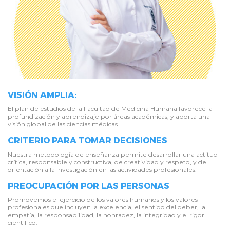
VISIÓN AMPLIA:
El plan de estudios de la Facultad de Medicina Humana favorece la
profundización y aprendizaje por áreas académicas, y aporta una
visión global de las ciencias médicas.
CRITERIO PARA TOMAR DECISIONES
Nuestra metodología de enseñanza permite desarrollar una actitud
crítica, responsable y constructiva, de creatividad y respeto, y de
orientación a la investigación en las actividades profesionales.
PREOCUPACIÓN POR LAS PERSONAS
Promovemos el ejercicio de los valores humanos y los valores
profesionales que incluyen la excelencia, el sentido del deber, la
empatía, la responsabilidad, la honradez, la integridad y el rigor
científico.