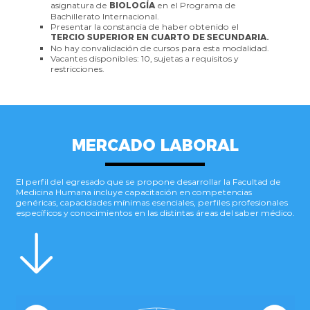
asignatura de
BIOLOGÍA
en el Programa de
Bachillerato Internacional.
Presentar la constancia de haber obtenido el
TERCIO SUPERIOR EN CUARTO DE SECUNDARIA.
No hay convalidación de cursos para esta modalidad.
Vacantes disponibles: 10, sujetas a requisitos y
restricciones.
MERCADO
LABORAL
El perfil del egresado que se propone desarrollar la Facultad de
Medicina Humana incluye capacitación en competencias
genéricas, capacidades mínimas esenciales, perfiles profesionales
específicos y conocimientos en las distintas áreas del saber médico.