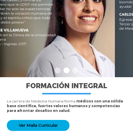
biomédico con el propósito final de
ayudar a las personas”.
CARLOS REYES FARIAS
Egresado de Medicina Humana
Tercer puesto en el Examen Nacional
de Medicina – 2023
FORMACIÓN
INTEGRAL
La carrera de Medicina Humana forma
médicos con una sólida
base científica, fuertes valores humanos y competencias
para afrontar desafíos en salud.
Ver Malla Curricular