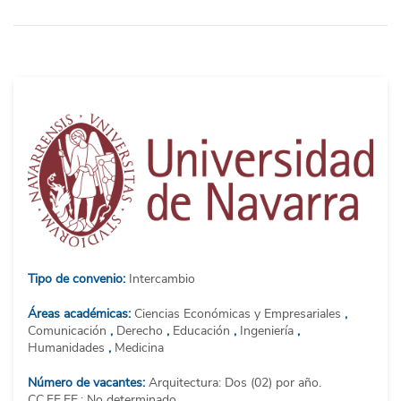
Tipo de convenio:
Intercambio
Áreas académicas:
Ciencias Económicas y Empresariales
,
Comunicación
,
Derecho
,
Educación
,
Ingeniería
,
Humanidades
,
Medicina
Número de vacantes:
Arquitectura: Dos (02) por año.
CC.EE.EE.: No determinado.