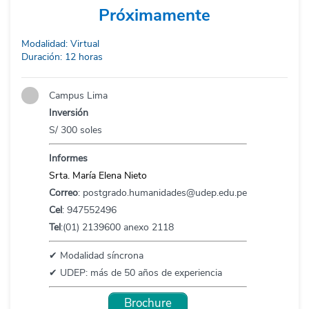
hispánicas de la Pontificia
Próximamente
Universidad Católica del Perú.
Tiene una amplia experiencia
Modalidad: Virtual
docente tanto en universidades de
Duración: 12 horas
nuestro país como de los Estados
Unidos. Actualmente, es profesor a
Campus Lima
tiempo completo en la Universidad
Inversión
Antonio Ruiz de Montoya donde
imparte cursos en el Programa de
S/ 300 soles
Humanidades y en la Maestría de
Informes
docencia universitaria de la
Facultad de Educación. En el campo
Srta. María Elena Nieto
de la investigación, ha publicado
Correo
:
postgrado.humanidades@udep.edu.pe
ediciones críticas de autores
Cel
: 947552496
peruanos como el volumen
Tel
:(01) 2139600 anexo 2118
Aikinkadas: edición crítica sobre la
obra del narrador peruano Carlos
✔ Modalidad síncrona
Reyna Urteaga (Ediciones El Río
✔ UDEP: más de 50 años de experiencia
Hablador, Fondo Editorial del Aiki
Kōkyū Kan, Lima, 2017) y la
Brochure