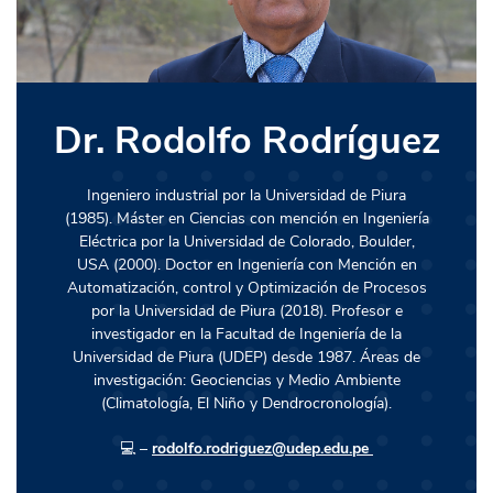
Dr. Rodolfo Rodríguez
Judith Sullón
Ingeniero industrial por la Universidad de Piura
(1985). Máster en Ciencias con mención en Ingeniería
Eléctrica por la Universidad de Colorado, Boulder,
Ingeniera Geóloga, asistente de investigación en
USA (2000). Doctor en Ingeniería con Mención en
estudios de exploración geofísica e hidrogeología.
Automatización, control y Optimización de Procesos
Asistente de cátedra en el curso de Geología Aplicada
por la Universidad de Piura (2018). Profesor e
en el programa de Ingeniería Civil en la Universidad de
investigador en la Facultad de Ingeniería de la
Piura.
Universidad de Piura (UDEP) desde 1987. Áreas de
investigación: Geociencias y Medio Ambiente
💻 –
judith.sullon@udep.edu.pe
(Climatología, El Niño y Dendrocronología).
💻 –
rodolfo.rodriguez@udep.edu.pe