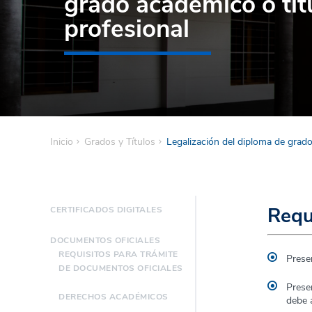
grado académico o tít
profesional
Inicio
Grados y Títulos
Legalización del diploma de grado
Requ
CERTIFICADOS DIGITALES
DOCUMENTOS OFICIALES
REQUISITOS PARA TRÁMITE
Presen
DE DOCUMENTOS OFICIALES
Presen
DERECHOS ACADÉMICOS
debe 