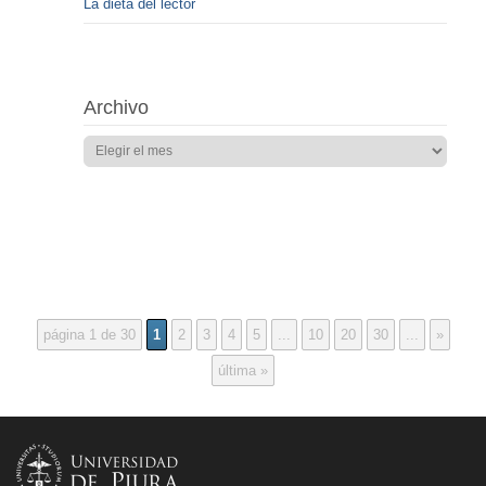
La dieta del lector
Archivo
página 1 de 30
1
2
3
4
5
...
10
20
30
...
»
última »