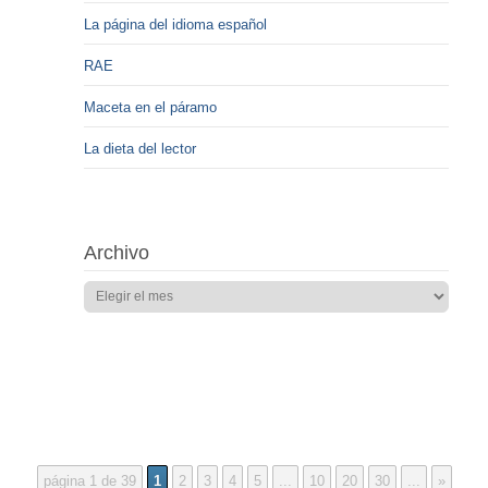
La página del idioma español
RAE
Maceta en el páramo
La dieta del lector
Archivo
página 1 de 39
1
2
3
4
5
...
10
20
30
...
»