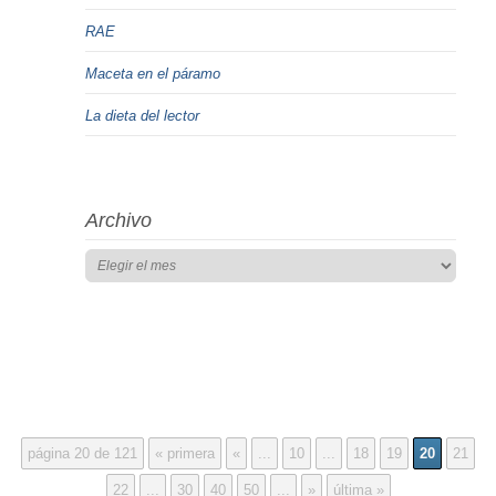
RAE
Maceta en el páramo
La dieta del lector
Archivo
página 20 de 121
« primera
«
...
10
...
18
19
20
21
22
...
30
40
50
...
»
última »