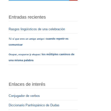
Entradas recientes
Rasgos lingüísticos de una celebración
: cuando repetir es
Tú sí que eres un amigo amigo
comunicar
,
y
: los múltiples caminos de
Ocupar
ocuparse
okupas
una misma palabra
Enlaces de interés
Conjugador de verbos
Diccionario Panhispánico de Dudas