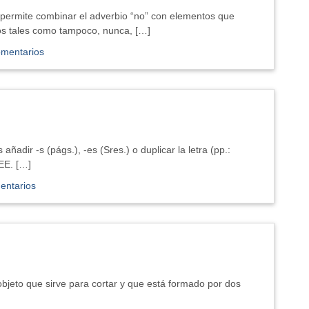
 permite combinar el adverbio “no” con elementos que
os tales como tampoco, nunca, […]
omentarios
adir -s (págs.), -es (Sres.) o duplicar la letra (pp.:
 EE. […]
entarios
bjeto que sirve para cortar y que está formado por dos