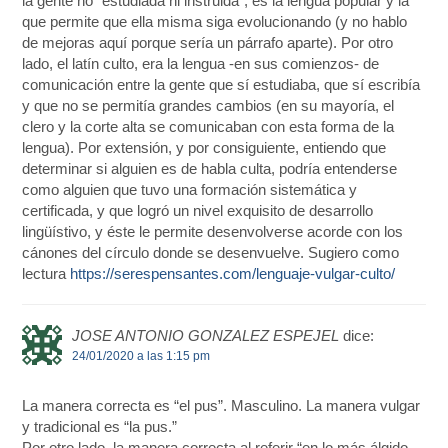
la gente no “estudiada ni instruida”, es la lengua popular y la
que permite que ella misma siga evolucionando (y no hablo
de mejoras aquí porque sería un párrafo aparte). Por otro
lado, el latín culto, era la lengua -en sus comienzos- de
comunicación entre la gente que sí estudiaba, que sí escribía
y que no se permitía grandes cambios (en su mayoría, el
clero y la corte alta se comunicaban con esta forma de la
lengua). Por extensión, y por consiguiente, entiendo que
determinar si alguien es de habla culta, podría entenderse
como alguien que tuvo una formación sistemática y
certificada, y que logró un nivel exquisito de desarrollo
lingüístivo, y éste le permite desenvolverse acorde con los
cánones del círculo donde se desenvuelve. Sugiero como
lectura
https://serespensantes.com/lenguaje-vulgar-culto/
JOSE ANTONIO GONZALEZ ESPEJEL
dice:
24/01/2020 a las 1:15 pm
La manera correcta es “el pus”. Masculino. La manera vulgar
y tradicional es “la pus.”
Por otro lado, la manera correcta al referir “en lo más álgido