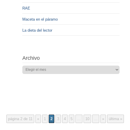
RAE
Maceta en el páramo
La dieta del lector
Archivo
página 2 de 11
«
1
2
3
4
5
...
10
...
»
última »