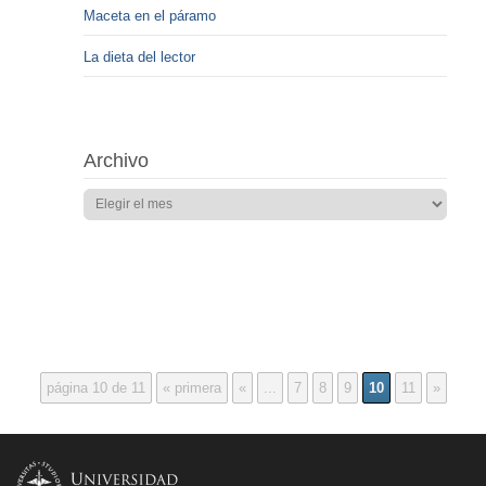
Maceta en el páramo
La dieta del lector
Archivo
página 10 de 11
« primera
«
...
7
8
9
10
11
»