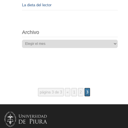
La dieta del lector
Archivo
página 3 de 3
«
1
2
3