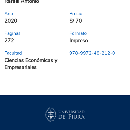
Rafael Antonio
Año
Precio
2020
S/ 70
Páginas
Formato
272
Impreso
Facultad
978-9972-48-212-0
Ciencias Económicas y
Empresariales