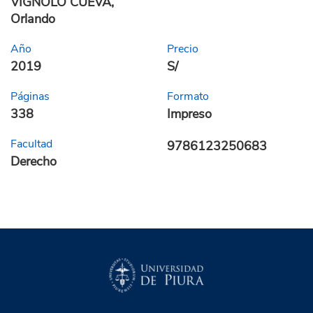
VIGNOLO CUEVA,
Orlando
Año
Precio
2019
S/
Páginas
Formato
338
Impreso
Facultad
9786123250683
Derecho