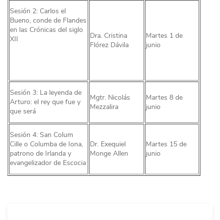
Sesión 2: Carlos el
Bueno, conde de Flandes
en las Crónicas del siglo
Dra. Cristina
Martes 1 de
XII
Flórez Dávila
junio
Sesión 3: La leyenda de
Mgtr. Nicolás
Martes 8 de
Arturo: el rey que fue y
Mezzalira
junio
que será
Sesión 4: San Colum
Cille o Columba de Iona,
Dr. Exequiel
Martes 15 de
patrono de Irlanda y
Monge Allen
junio
evangelizador de Escocia