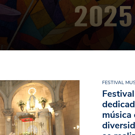
FESTIVAL MU
Festiva
dedicad
música 
diversid