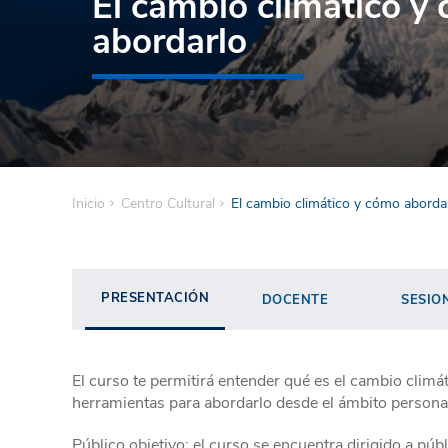
El cambio climático y
abordarlo
Inicio
Centro Cultural
El cambio climático y cómo aborda
PRESENTACIÓN
DOCENTE
SESIO
El curso te permitirá entender qué es el cambio climáti
herramientas para abordarlo desde el ámbito personal
Público objetivo: el curso se encuentra dirigido a púb