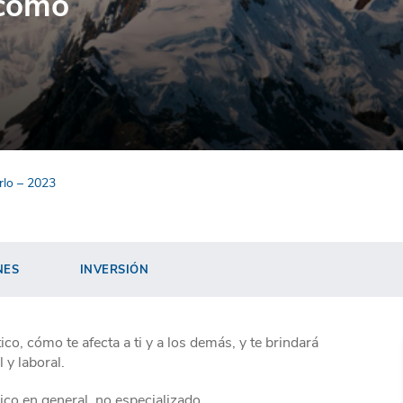
 cómo
rlo – 2023
NES
INVERSIÓN
co, cómo te afecta a ti y a los demás, y te brindará
 y laboral.
lico en general, no especializado.