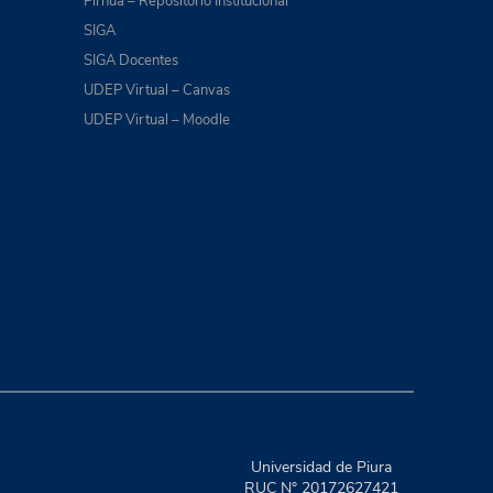
Pirhua – Repositorio Institucional
SIGA
SIGA Docentes
UDEP Virtual – Canvas
UDEP Virtual – Moodle
Universidad de Piura
RUC N° 20172627421