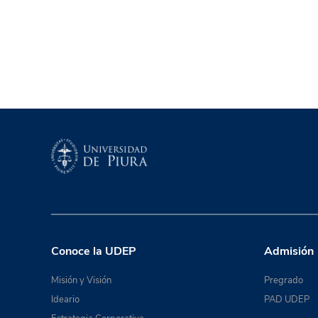
Conoce la UDEP
Admisión
Misión y Visión
Pregrado
Ideario
PAD UDEP