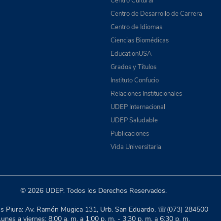
Centro Cultural
Centro de Desarrollo de Carrera
Centro de Idiomas
Ciencias Biomédicas
EducationUSA
Grados y Títulos
Instituto Confucio
Relaciones Institucionales
UDEP Internacional
UDEP Saludable
Publicaciones
Vida Universitaria
© 2026 UDEP. Todos los Derechos Reservados.
 Piura: Av. Ramón Mugica 131, Urb. San Eduardo. ☏(073) 284500
unes a viernes: 8:00 a. m. a 1:00 p. m. - 3:30 p. m. a 6:30 p. m.