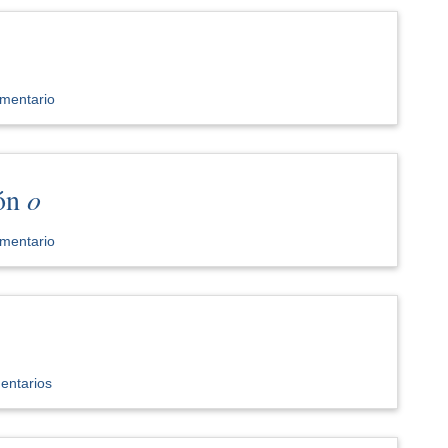
mentario
ión
o
mentario
entarios