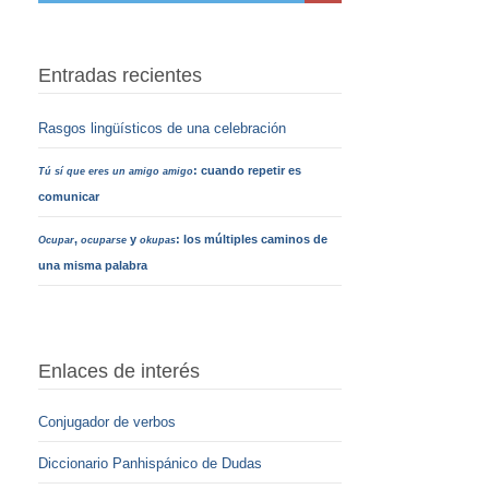
Entradas recientes
Rasgos lingüísticos de una celebración
: cuando repetir es
Tú sí que eres un amigo amigo
comunicar
,
y
: los múltiples caminos de
Ocupar
ocuparse
okupas
una misma palabra
Enlaces de interés
Conjugador de verbos
Diccionario Panhispánico de Dudas