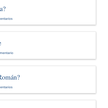
a?
entarios
e
mentario
 Román?
entarios