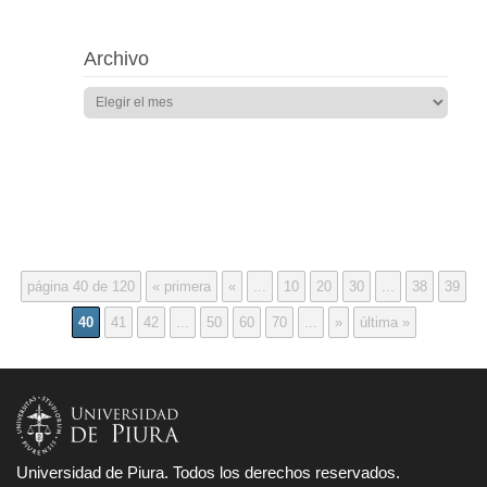
Archivo
página 40 de 120
« primera
«
...
10
20
30
...
38
39
40
41
42
...
50
60
70
...
»
última »
Universidad de Piura. Todos los derechos reservados.