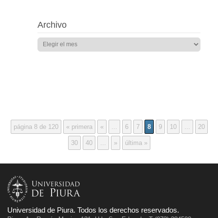
Archivo
página 8 de 120
« primera
«
...
6
7
8
9
10
...
20
30
40
...
»
última »
Universidad de Piura. Todos los derechos reservados.