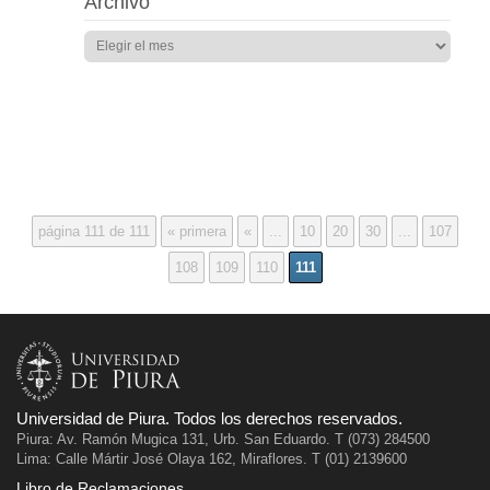
Archivo
página 111 de 111
« primera
«
...
10
20
30
...
107
108
109
110
111
Universidad de Piura. Todos los derechos reservados.
Piura: Av. Ramón Mugica 131, Urb. San Eduardo. T (073) 284500
Lima: Calle Mártir José Olaya 162, Miraflores. T (01) 2139600
Libro de Reclamaciones