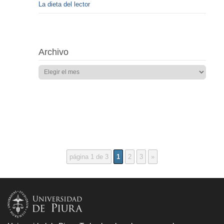
La dieta del lector
Archivo
página 1 de 3
1
2
3
»