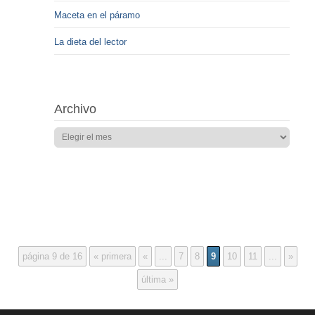
Maceta en el páramo
La dieta del lector
Archivo
página 9 de 16
« primera
«
...
7
8
9
10
11
...
»
última »