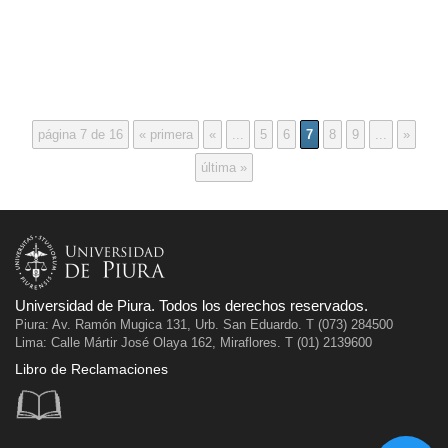
página 7 de 16
« primera
«
...
5
6
7
8
9
...
»
última »
Universidad de Piura. Todos los derechos reservados.
Piura: Av. Ramón Mugica 131, Urb. San Eduardo. T (073) 284500
Lima: Calle Mártir José Olaya 162, Miraflores. T (01) 2139600
Libro de Reclamaciones