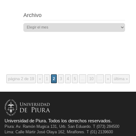
Archivo
página 2 de 19
«
1
2
3
4
5
...
10
...
»
última »
Universidad de Piura. Todos los derechos reservados.
Piura: Av. Ramón Mugica 131, Urb. San Eduardo. T (073) 284500
Lima: Calle Mártir José Olaya 162, Miraflores. T (01) 2139600