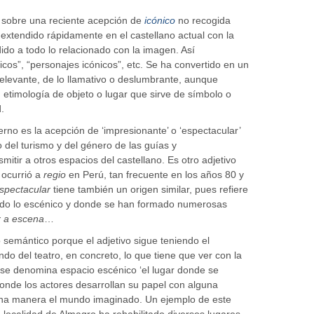
sobre una reciente acepción de
icónico
no recogida
 extendido rápidamente en el castellano actual con la
ido a todo lo relacionado con la imagen. Así
cos”, “personajes icónicos”, etc. Se ha convertido en un
relevante, de lo llamativo o deslumbrante, aunque
etimología de objeto o lugar que sirve de símbolo o
.
no es la acepción de ‘impresionante’ o ‘espectacular’
 del turismo y del género de las guías y
itir a otros espacios del castellano. Es otro adjetivo
 ocurrió a
regio
en Perú, tan frecuente en los años 80 y
spectacular
tiene también un origen similar, pues refiere
ido lo escénico y donde se han formado numerosas
ir a escena
…
o semántico porque el adjetivo sigue teniendo el
ndo del teatro, en concreto, lo que tiene que ver con la
o se denomina espacio escénico ‘el lugar donde se
 donde los actores desarrollan su papel con alguna
una manera el mundo imaginado. Un ejemplo de este
La localidad de Almagro ha rehabilitado diversos lugares