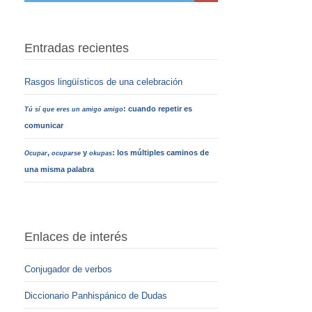
Entradas recientes
Rasgos lingüísticos de una celebración
: cuando repetir es
Tú sí que eres un amigo amigo
comunicar
,
y
: los múltiples caminos de
Ocupar
ocuparse
okupas
una misma palabra
Enlaces de interés
Conjugador de verbos
Diccionario Panhispánico de Dudas