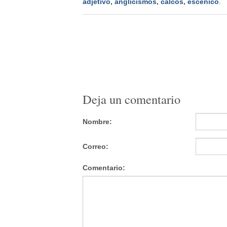
adjetivo
,
anglicismos
,
calcos
,
escénico
.
Deja un comentario
Nombre:
Correo:
Comentario: