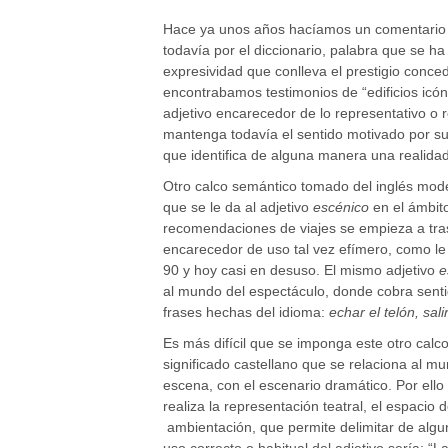
Hace ya unos años hacíamos un comentario 
todavía por el diccionario, palabra que se ha
expresividad que conlleva el prestigio conced
encontrabamos testimonios de “edificios icóni
adjetivo encarecedor de lo representativo o 
mantenga todavía el sentido motivado por su 
que identifica de alguna manera una realidad
Otro calco semántico tomado del inglés moder
que se le da al adjetivo
escénico
en el ámbito
recomendaciones de viajes se empieza a trasm
encarecedor de uso tal vez efímero, como le
90 y hoy casi en desuso. El mismo adjetivo
e
al mundo del espectáculo, donde cobra sent
frases hechas del idioma:
echar el telón, sal
Es más difícil que se imponga este otro calc
significado castellano que se relaciona al mu
escena, con el escenario dramático. Por ell
realiza la representación teatral, el espacio
ambientación, que permite delimitar de alg
uso correcto o habitual del adjetivo sería: “