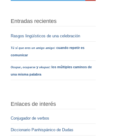
Entradas recientes
Rasgos lingüísticos de una celebración
: cuando repetir es
Tú sí que eres un amigo amigo
comunicar
,
y
: los múltiples caminos de
Ocupar
ocuparse
okupas
una misma palabra
Enlaces de interés
Conjugador de verbos
Diccionario Panhispánico de Dudas