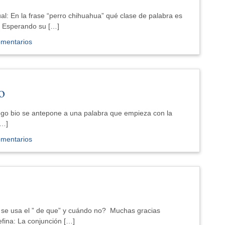
l: En la frase “perro chihuahua” qué clase de palabra es
? Esperando su […]
omentarios
o
ego bio se antepone a una palabra que empieza con la
[…]
omentarios
se usa el ” de que” y cuándo no? Muchas gracias
fina: La conjunción […]