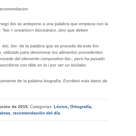
riego
bio
se antepone a una palabra que empieza con la
l:
*bio + oceánico= bioceánico
, sino que deben
o
-bio
,
bio-
de la palabra que se procede de este
bío
.
o, utilizado para denominar los alimentos procedentes
 procede del elemento compositivo bio-, pero ha pasado
scribirse con tilde en la i por ser un bisílabo
tamiento de la palabra biografía:
Escribiré más datos de
gosto de 2015
. Categorías:
Léxico
,
Ortografía
,
abras
,
recomendación del día
.