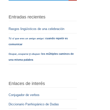
Entradas recientes
Rasgos lingüísticos de una celebración
: cuando repetir es
Tú sí que eres un amigo amigo
comunicar
,
y
: los múltiples caminos de
Ocupar
ocuparse
okupas
una misma palabra
Enlaces de interés
Conjugador de verbos
Diccionario Panhispánico de Dudas