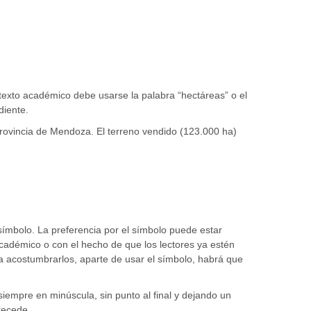
 texto académico debe usarse la palabra “hectáreas” o el
diente.
provincia de Mendoza. El terreno vendido (123.000 ha)
 símbolo. La preferencia por el símbolo puede estar
académico o con el hecho de que los lectores ya estén
ara acostumbrarlos, aparte de usar el símbolo, habrá que
siempre en minúscula, sin punto al final y dejando un
recede.