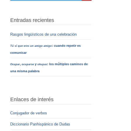
Entradas recientes
Rasgos lingüísticos de una celebración
: cuando repetir es
Tú sí que eres un amigo amigo
comunicar
,
y
: los múltiples caminos de
Ocupar
ocuparse
okupas
una misma palabra
Enlaces de interés
Conjugador de verbos
Diccionario Panhispánico de Dudas