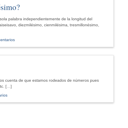
ésimo?
sola palabra independientemente de la longitud del
aiseisavo, diezmilésimo, cienmilésima, tresmillonésimo,
entarios
emos cuenta de que estamos rodeados de números pues
tc. […]
rios