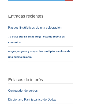
Entradas recientes
Rasgos lingüísticos de una celebración
: cuando repetir es
Tú sí que eres un amigo amigo
comunicar
,
y
: los múltiples caminos de
Ocupar
ocuparse
okupas
una misma palabra
Enlaces de interés
Conjugador de verbos
Diccionario Panhispánico de Dudas