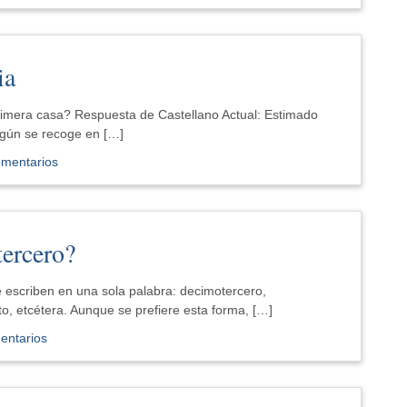
ia
rimera casa? Respuesta de Castellano Actual: Estimado
egún se recoge en […]
omentarios
ercero?
se escriben en una sola palabra: decimotercero,
, etcétera. Aunque se prefiere esta forma, […]
entarios