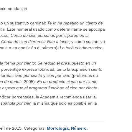
o un sustantivo cardinal:
Te lo he repetido un ciento de
lia.
Este numeral usado como determinante se apocopa
veces
,
Cerca de cien personas participaron en la
:
Cerca de cien dieron su voto a favor
; y como sustantivo
solo o en aposición al número):
Le tocó el número cien,
 la forma
por ciento
:
Se redujo el presupuesto en un
 porcentaje expresa totalidad, tanto la expresión
ciento
 formas
cien por ciento
y
cien por cien
(preferidas en
co de dudas
, 2005):
Es un producto ciento por ciento
e espera que el programa funcione al cien por ciento
.
indicar porcentajes, la Academia recomienda usar la
 española
por cien
la misma que solo es posible en la
ril de 2015
. Categorías:
Morfología
,
Número
.