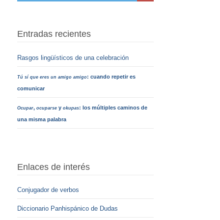
Entradas recientes
Rasgos lingüísticos de una celebración
: cuando repetir es
Tú sí que eres un amigo amigo
comunicar
,
y
: los múltiples caminos de
Ocupar
ocuparse
okupas
una misma palabra
Enlaces de interés
Conjugador de verbos
Diccionario Panhispánico de Dudas