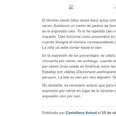
El término
ciento
(diez veces diez) actúa com
veces, Asistieron un ciento de padres de fami
en la expresión
cien
:
Te lo he repetido cien 
maratón
. C
ien
funciona como pronombre en
cuando designa el número correspondiente (
La niña ya sabe contar hasta el cien
.
En la expresión de los porcentajes, se utiliza
cincuenta por ciento
; sin embargo, cuando el
por ciento
(más usada en América) como las
España) son válidas (
Diccionario panhispáni
peruano, La tela es cien por cien algodón, S
No obstante, es necesario aclarar que para 
expresión
por ciento
en lugar de la variante
expresión
cien por cien
.
Publicado por
Castellano Actual
el
10 de ab