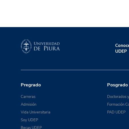
Conoce
UDEP
Pregrado
Posgrado
Carreras
Doctorados y
Admisión
Formación Co
Vida Universitaria
PAD UDEP
Soy UDEP
Becas UDEP