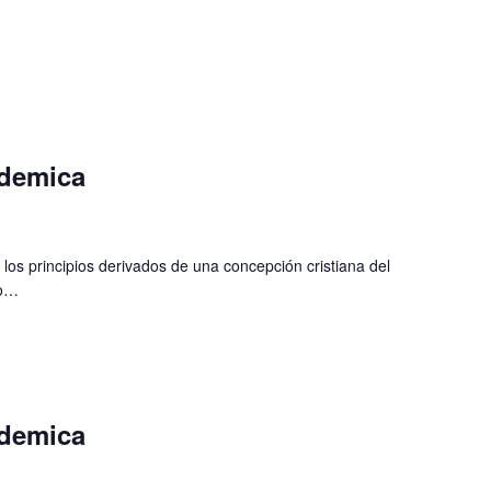
ademica
 los principios derivados de una concepción cristiana del
do…
ademica