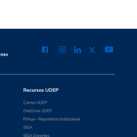
ones
Recursos UDEP
Correo UDEP
OneDrive UDEP
Pirhua – Repositorio Institucional
SIGA
SIGA Docentes