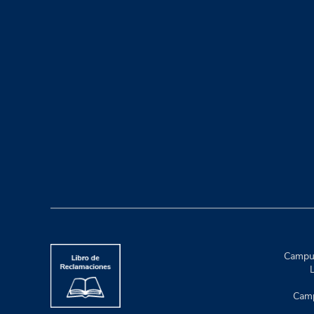
Campus
L
Camp