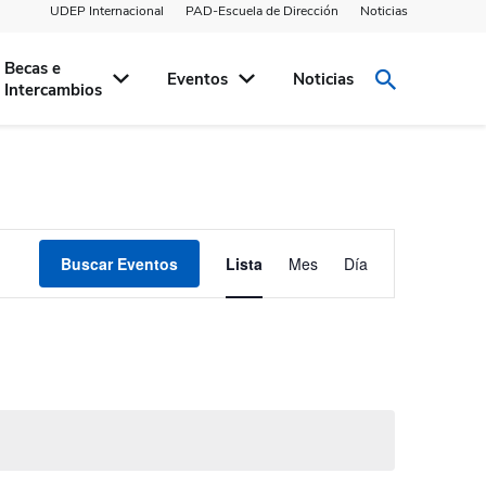
UDEP Internacional
PAD-Escuela de Dirección
Noticias
Becas e
Eventos
Noticias
Intercambios
Navegación
Buscar Eventos
Lista
Mes
Día
de
vistas
de
Evento