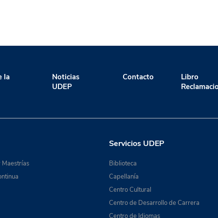
 la
Noticias
Contacto
Libro
UDEP
Reclamaci
Servicios UDEP
 Maestrías
Biblioteca
ntinua
Capellanía
Centro Cultural
Centro de Desarrollo de Carrera
Centro de Idiomas