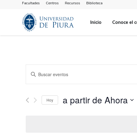
Facultades
Centros
Recursos
Biblioteca
Inicio
Conoce el c
Navegación
Introduce
de
la
palabra
búsqueda
clave.
y
Busca
a partir de Ahora
Hoy
Eventos
vistas
para
Seleccionar
de
la
fecha.
palabra
Eventos
clave.