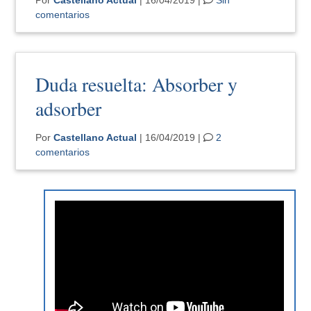
comentarios
Duda resuelta: Absorber y
adsorber
Por
Castellano Actual
| 16/04/2019 |
2
comentarios