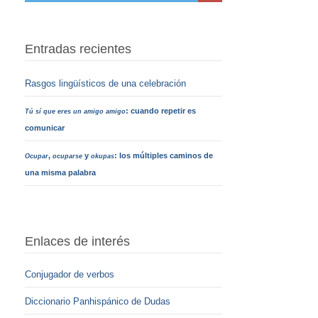
Entradas recientes
Rasgos lingüísticos de una celebración
: cuando repetir es
Tú sí que eres un amigo amigo
comunicar
,
y
: los múltiples caminos de
Ocupar
ocuparse
okupas
una misma palabra
Enlaces de interés
Conjugador de verbos
Diccionario Panhispánico de Dudas