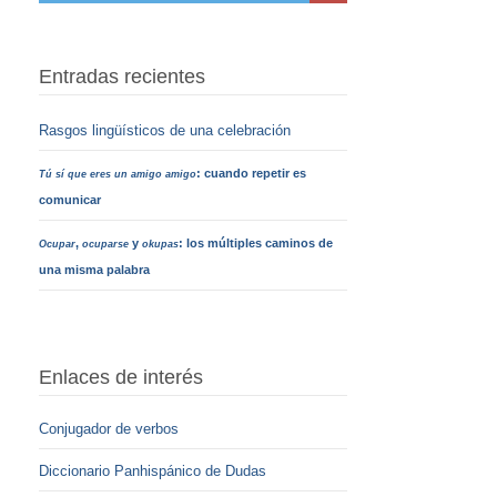
Entradas recientes
Rasgos lingüísticos de una celebración
: cuando repetir es
Tú sí que eres un amigo amigo
comunicar
,
y
: los múltiples caminos de
Ocupar
ocuparse
okupas
una misma palabra
Enlaces de interés
Conjugador de verbos
Diccionario Panhispánico de Dudas