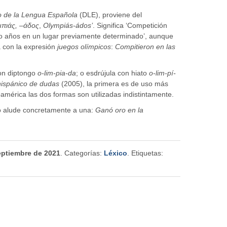
io de la Lengua Española
(DLE), proviene del
πι
ά
ς, –
ά
δος
,
Olympiás-ádos’
. Significa ‘Competición
ro años en un lugar previamente determinado’, aunque
 con la expresión
juegos olímpicos
:
Compitieron en las
con diptongo
o-lim-pia-da
; o esdrújula con hiato
o-lim-pí-
hispánico de dudas
(2005), la primera es de uso más
mérica las dos formas son utilizadas indistintamente.
o alude concretamente a una:
Ganó oro en la
eptiembre de 2021
. Categorías:
Léxico
. Etiquetas: