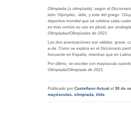
Olimpiada
(u
o
limpíada
), según el
Diccionar
latín ‘
Olympĭas, -ădis
, y este del griego
᾿
Ολυμ
deportiva mundial que se celebra cada cuat
es más común su uso en plural, por analogía
Olimpiadas/Olimpíadas de 2021.
Las dos acentuaciones son válidas: grave, 
a-da
. Como se explica en el
Diccionario pan
frecuente en España, mientras que en Latinoa
Por último, se escribe con mayúscula cuand
Olimpiada/Olimpíada de 2021
.
Publicado por
Castellano Actual
el
30 de s
mayúsculas
,
olimpiada
,
tilde
.