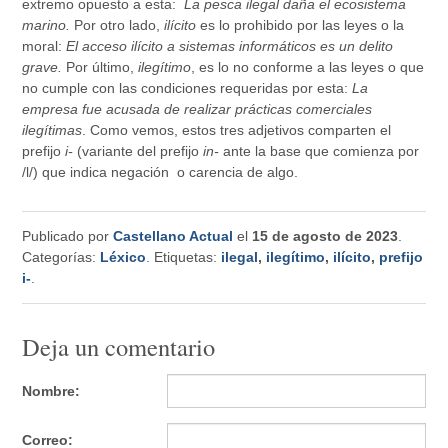
extremo opuesto a esta:
La pesca ilegal daña el ecosistema
marino.
Por otro lado,
ilícito
es lo prohibido por las leyes o la
moral:
El acceso ilícito a sistemas informáticos es un delito
grave.
Por último,
ilegítimo
, es lo no conforme a las leyes o que
no cumple con las condiciones requeridas por esta:
La
empresa fue acusada de realizar prácticas comerciales
ilegítimas
. Como vemos, estos tres adjetivos comparten el
prefijo
i-
(variante del prefijo
in-
ante la base que comienza por
/l/) que indica negación
o carencia de algo.
Publicado por
Castellano Actual
el
15 de agosto de 2023
.
Categorías:
Léxico
. Etiquetas:
ilegal
,
ilegítimo
,
ilícito
,
prefijo
i-
.
Deja un comentario
Nombre:
Correo: