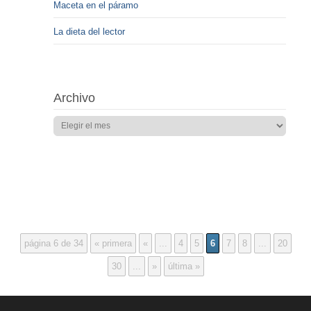
Maceta en el páramo
La dieta del lector
Archivo
página 6 de 34
« primera
«
...
4
5
6
7
8
...
20
30
...
»
última »