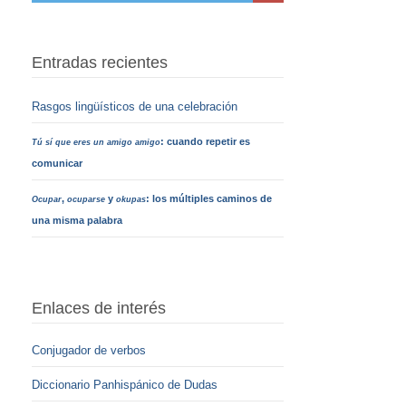
Entradas recientes
Rasgos lingüísticos de una celebración
: cuando repetir es
Tú sí que eres un amigo amigo
comunicar
,
y
: los múltiples caminos de
Ocupar
ocuparse
okupas
una misma palabra
Enlaces de interés
Conjugador de verbos
Diccionario Panhispánico de Dudas