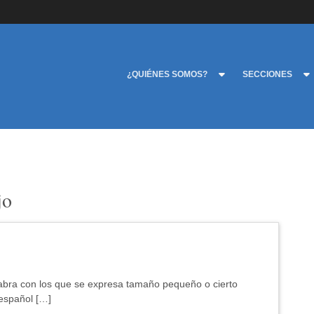
¿QUIÉNES SOMOS?
SECCIONES
jo
labra con los que se expresa tamaño pequeño o cierto
 español […]