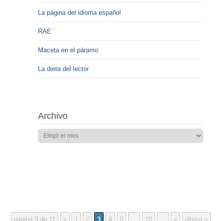
La página del idioma español
RAE
Maceta en el páramo
La dieta del lector
Archivo
página 3 de 11
«
1
2
3
4
5
...
10
...
»
última »