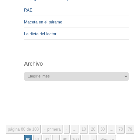
RAE
Maceta en el páramo
La dieta del lector
Archivo
página 80 de 103
« primera
«
...
10
20
30
...
78
79
80
81
82
...
90
100
...
»
última »