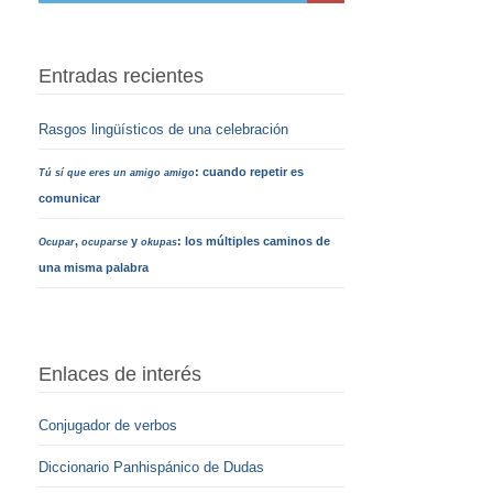
Entradas recientes
Rasgos lingüísticos de una celebración
: cuando repetir es
Tú sí que eres un amigo amigo
comunicar
,
y
: los múltiples caminos de
Ocupar
ocuparse
okupas
una misma palabra
Enlaces de interés
Conjugador de verbos
Diccionario Panhispánico de Dudas