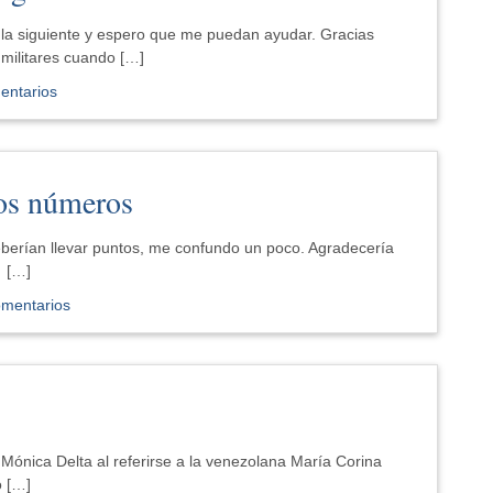
 la siguiente y espero que me puedan ayudar. Gracias
 militares cuando […]
entarios
los números
eberían llevar puntos, me confundo un poco. Agradecería
á […]
omentarios
Mónica Delta al referirse a la venezolana María Corina
o […]