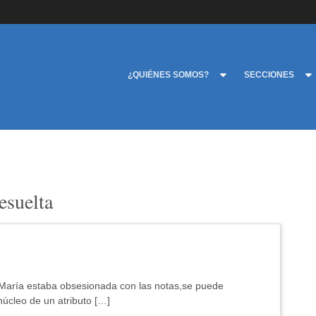
¿QUIÉNES SOMOS?
SECCIONES
esuelta
: María estaba obsesionada con las notas,se puede
úcleo de un atributo […]