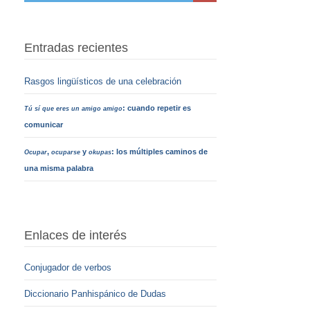
Entradas recientes
Rasgos lingüísticos de una celebración
: cuando repetir es
Tú sí que eres un amigo amigo
comunicar
,
y
: los múltiples caminos de
Ocupar
ocuparse
okupas
una misma palabra
Enlaces de interés
Conjugador de verbos
Diccionario Panhispánico de Dudas