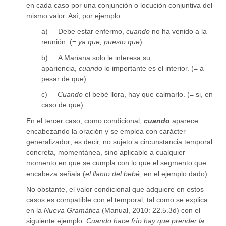
en cada caso por una conjunción o locución conjuntiva del
mismo valor. Así, por ejemplo:
a)
Debe estar enfermo,
cuando
no ha venido a la
reunión. (=
ya que, puesto que
).
b)
A Mariana solo le interesa su
apariencia,
cuando
lo importante es el interior. (= a
pesar de que).
c)
Cuando
el bebé llora, hay que calmarlo. (= si, en
caso de que).
En el tercer caso, como condicional,
cuando
aparece
encabezando la oración y se emplea con carácter
generalizador; es decir, no sujeto a circunstancia temporal
concreta, momentánea, sino aplicable a cualquier
momento en que se cumpla con lo que el segmento qu
e
encabeza señala (
el llanto del bebé
, en el ejemplo dado).
No obstante, el valor condicional que adquiere en estos
casos es compatible con el temporal, tal como se explica
en la
Nueva
Gramática
(Manual, 2010: 22.5.3d) con el
siguiente ejemplo:
Cuando hace frío hay que prender la