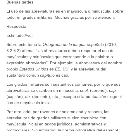
Buenas tardes:
El uso de las abreviaturas es en mayúscula o minúscula, sobre
todo, en grados militares. Muchas gracias por su atención.
Respuesta:
Estimado Avel:
Sobre este tema la
Ortografía de la lengua española
(2010,
3.2.5.2) afirma: “las abreviaturas deben respetar el uso de
mayúsculas y minúsculas que corresponde a la palabra o
expresión abreviadas”. Por ejemplo: la abreviatura del nombre
propio
Estados Unidos
es
EE. UU
. y la abreviatura del
sustantivo común
capítulo
es
cap
.
Los grados militares son sustantivos comunes, por lo que sus
abreviaturas se escriben en minúscula:
cnel.
(coronel),
cap.
(capitán),
tte.
(teniente), etc.; excepto si la puntuación exige el
uso de mayúscula inicial.
Por otro lado, por razones de solemnidad y respeto, las
abreviaturas de grados militares suelen escribirse con
mayúscula inicial en textos jurídicos, administrativos y
protocolares. Sin embargo, la norma ortográfica del español