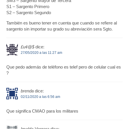
SM3 – Sargento Mayor de Tercera
S1 – Sargento Primero
S2 – Sargento Segundo
También es bueno tener en cuenta que cuando se refiere al
sargento sin importar su grado su abreviación sera Sgto.
£u¢@$
dice:
27/05/2020 a las 11:27 am
Que pedo además de teléfono es telef pero de celular cual es
?
brenda
dice:
02/11/2020 a las 6:56 am
Que significa CMAO para los militares
Imelda Vergara
dice: