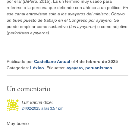
por ella’ (
DiPerú
, 2016).
E
s un término muy usado para
referirse a la persona que defiende con ahínco a un político:
En
ese canal entrevistan solo a los ayayeros del ministro
;
Obtuvo
un buen puesto de trabajo en el Congreso por ayayero.
Se
puede emplear como sustantivo (
los ayayeros
) o como adjetivo
(
periodistas ayayeros).
Publicado por
Castellano Actual
el
4 de febrero de 2025
.
Categorías:
Léxico
. Etiquetas:
ayayero
,
peruanismos
.
Un comentario
Luz karina
dice:
24/02/2025 a las 3:57 pm
Muy bueno