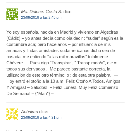
Ma. Dolores Costa S.
dice:
23/09/2019 a las 2:45 pm
Yo soy española, nacida en Madrid y viviendo en Algeciras
(Cádiz) – yo antes decía como oía decir : “sudar” según es la
costumbre acá; pero hace años – por influencia de mis
amadas y lindas amistades sudamericanas dicho sea de
pasada: me entiendo “a las mil maravillas” totalmente
Chévere.. .. Pues digo “Transpirar”, ” Transpirado/a”, etc.=
todos sus derivados .. Me parece bastante correcta, la
utilización de este otro término; o : de esta otra palabra.. —
Hoy entró el otoño a la 10 a.m. Feliz Otoño A Todos, Amigos
Y Amigas! – Saludos!! – Feliz Lunes!. Muy Feliz Comienzo
De Semana! – {*Mari*} –
Anónimo
dice:
23/09/2019 a las 4:31 pm